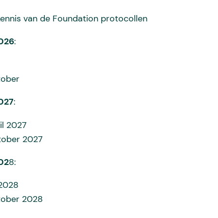
 kennis van de Foundation protocollen
2026
:
tober
2027
:
ril 2027
ktober 2027
202
8:
 2028
ktober 2028