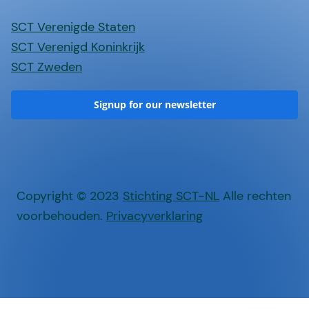
SCT Verenigde Staten
SCT Verenigd Koninkrijk
SCT Zweden
Signup for our newsletter
Copyright © 2023
Stichting SCT-NL
Alle rechten
voorbehouden.
Privacyverklaring
EN